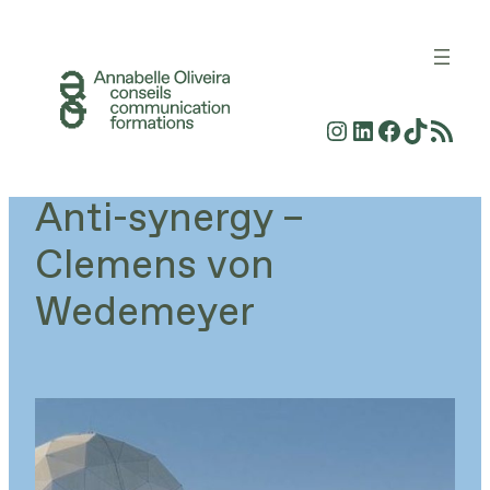
Aller
au
contenu
Instagram
LinkedIn
Faceboo
TikTok
Flux RSS
Anti-synergy –
Clemens von
Wedemeyer