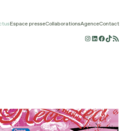
ctus
Espace presse
Collaborations
Agence
Contact
Instagram
LinkedIn
Facebook
TikTok
Flux RSS