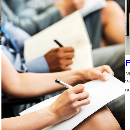
M
2
a