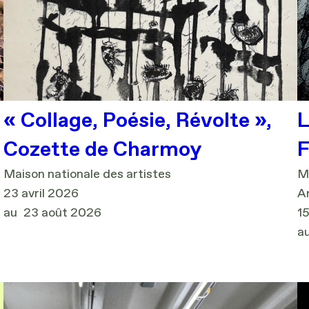
u
« Collage, Poésie, Révolte »,
L
Cozette de Charmoy
F
Maison nationale des artistes
Ma
23 avril 2026
A
au
23 août 2026
15
a