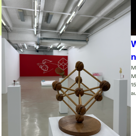
W
n
M
M
15
a