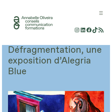
Aller
au
contenu
Instagram
LinkedIn
Faceboo
TikTok
Flux RSS
Défragmentation, une
exposition d’Alegria
Blue