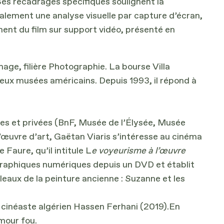
 Ses recadrages spécifiques soulignent la
galement une analyse visuelle par capture d’écran,
ment du film sur support vidéo, présenté en
age, filière Photographie. La bourse Villa
reux musées américains. Depuis 1993, il répond à
ques et privées (BnF, Musée de l’Élysée, Musée
œuvre d’art, Gaëtan Viaris s’intéresse au cinéma
Faure, qu’il intitule L
e voyeurisme à l’œuvre
ographiques numériques depuis un DVD et établit
leaux de la peinture ancienne : Suzanne et les
cinéaste algérien Hassen Ferhani (2019).En
mour fou.