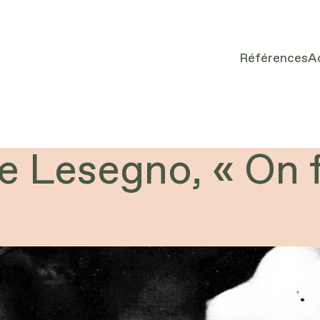
Références
A
e Lesegno, « On 