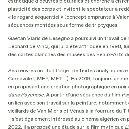
esthétique d’oeuvres picturales et cherche à en ren
plasticité des corps et invitent le spectateur à re
« le regard séquentiel » (concept emprunté à Valent
séquences montées sous forme de triptyques.
Gaëtan Viaris de Lesegno a poursuivi un travail de 
Léonard de Vinci, qui lui a été attribuée en 1990,
des cartes blanches des musées des Beaux-Arts de
Ses œuvres ont fait l’objet de textes analytiques e
Carnavalet, MEP, MET…). En 2019, toujours animé p
en proposant une création photographique en noir et 
dans Psychose
. À partir d’une séquence du film
Ps
un lien avec son travail sur la peinture, notamment
vieillards de Van Mieris et Vénus à la fourrure du Tit
Il s’est également intéressé au cinéma algérien en 
2022, il a proposé une étude sur le film mythique
L