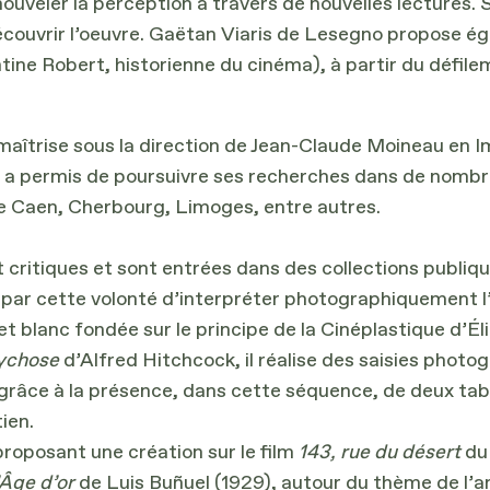
ouveler la perception à travers de nouvelles lectures.
découvrir l’oeuvre. Gaëtan Viaris de Lesegno propose é
ine Robert, historienne du cinéma), à partir du défile
maîtrise sous la direction de Jean-Claude Moineau en Im
 lui a permis de poursuivre ses recherches dans de nomb
 Caen, Cherbourg, Limoges, entre autres.
t critiques et sont entrées dans des collections publi
ar cette volonté d’interpréter photographiquement l’
blanc fondée sur le principe de la Cinéplastique d’Élie 
ychose
d’Alfred Hitchcock, il réalise des saisies phot
 grâce à la présence, dans cette séquence, de deux tab
ien.
proposant une création sur le film
143, rue du désert
du 
’Âge d’or
de Luis Buñuel (1929), autour du thème de l’a