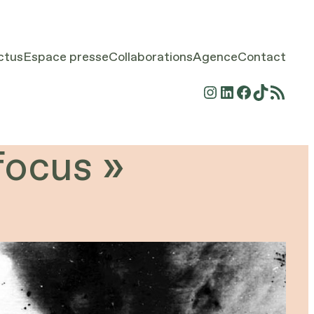
ctus
Espace presse
Collaborations
Agence
Contact
Instagram
LinkedIn
Facebook
TikTok
Flux RSS
focus »