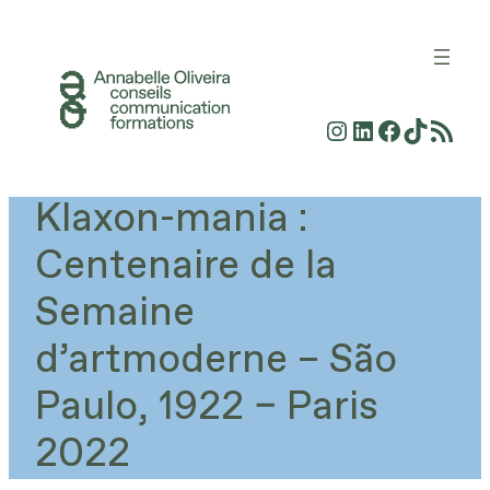
Aller
au
contenu
Instagram
LinkedIn
Faceboo
TikTok
Flux RSS
Klaxon-mania :
Centenaire de la
Semaine
d’artmoderne – São
Paulo, 1922 – Paris
2022