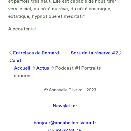
et parfois très haut. Elle est capable de nous tirer
vers le ciel, du côté du rêve, du côté cosmique,
extatique, hypnotique et méditatif.
A écouter
ici
Entrelacs de Bernard
Sors de ta réserve #2
Calet
Accueil
→
Actus
→
Podcast #1 Portraits
sonores
© Annabelle Oliveira – 2023
Newsletter
bonjour@annabelleoliveira.fr
06 89 62 84 79