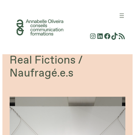
Aller
au
contenu
Instagram
LinkedIn
Faceboo
TikTok
Flux RSS
Real Fictions /
Naufragé.e.s