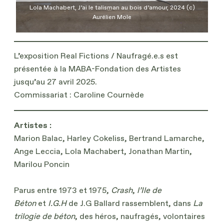
Lola Machabert, J’ai le talisman au bois d’amour, 2024 (c)
Aurélien Mole
L’exposition Real Fictions / Naufragé.e.s est
présentée à la MABA-Fondation des Artistes
jusqu’au 27 avril 2025.
Commissariat : Caroline Cournède
Artistes :
Marion Balac, Harley Cokeliss, Bertrand Lamarche,
Ange Leccia, Lola Machabert, Jonathan Martin,
Marilou Poncin
Parus entre 1973 et 1975,
Crash
,
l’Ile de
Béton
et
I.G.H
de J.G Ballard rassemblent, dans
La
trilogie de béton
, des héros, naufragés, volontaires