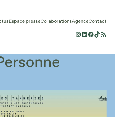
ctus
Espace presse
Collaborations
Agence
Contact
Instagram
LinkedIn
Facebook
TikTok
Flux RSS
Personne