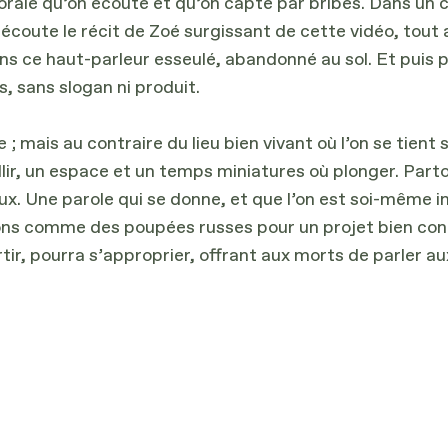
rale qu’on écoute et qu’on capte par bribes. Dans un ca
 écoute le récit de Zoé surgissant de cette vidéo, tout 
ans ce haut-parleur esseulé, abandonné au sol. Et puis
, sans slogan ni produit.
 ; mais au contraire du lieu bien vivant où l’on se tien
eillir, un espace et un temps miniatures où plonger. Part
x. Une parole qui se donne, et que l’on est soi-même inv
tions comme des poupées russes pour un projet bien co
artir, pourra s’approprier, offrant aux morts de parler au