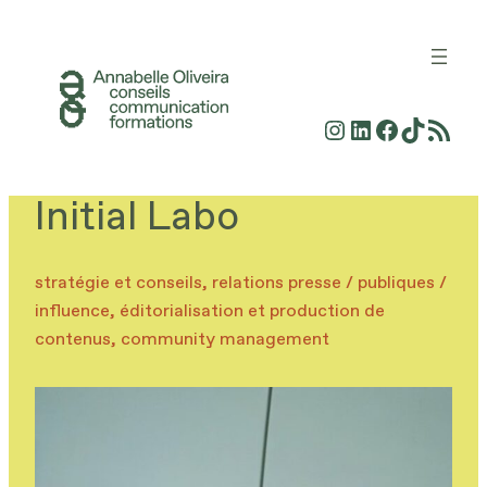
Aller
au
contenu
Instagram
LinkedIn
Faceboo
TikTok
Flux RSS
Initial Labo
stratégie et conseils
, 
relations presse / publiques /
influence
, 
éditorialisation et production de
contenus
, 
community management