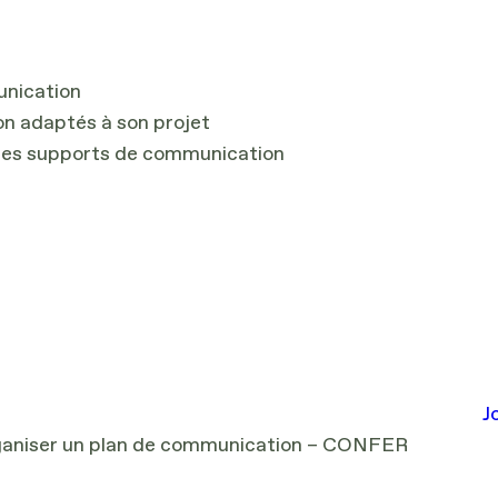
unication
on adaptés à son projet
n des supports de communication
s
J
rganiser un plan de communication – CONFER