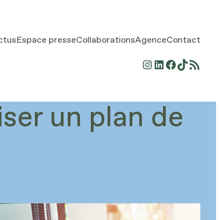
ctus
Espace presse
Collaborations
Agence
Contact
Instagram
LinkedIn
Facebook
TikTok
Flux RSS
ser un plan de