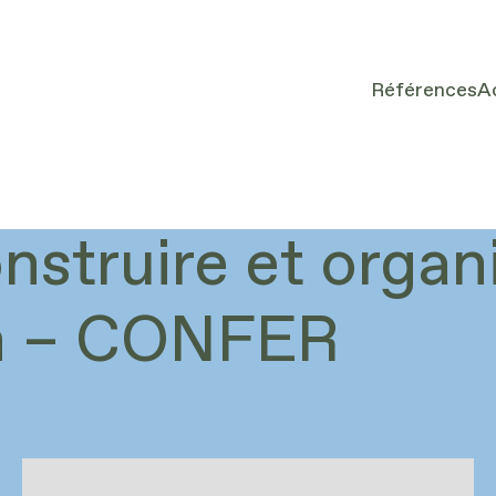
Références
A
struire et organi
n – CONFER