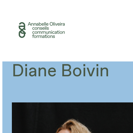
Aller
au
contenu
Diane Boivin