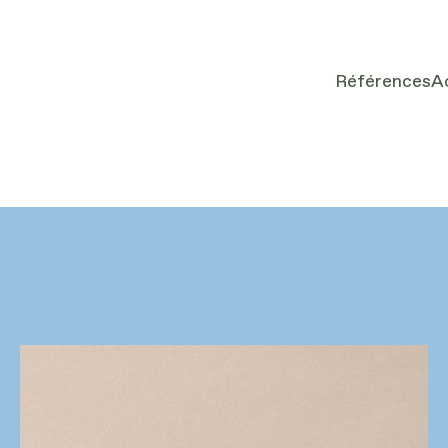
Références
A