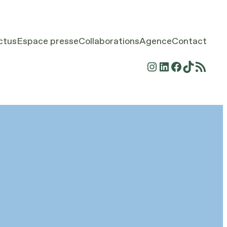
ctus
Espace presse
Collaborations
Agence
Contact
Instagram
LinkedIn
Facebook
TikTok
Flux RSS