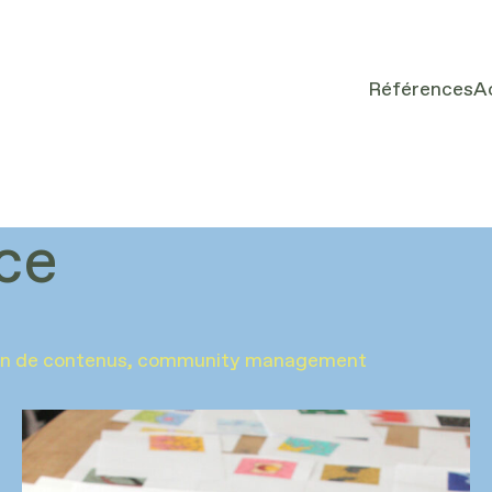
Références
A
ce
ion de contenus
, 
community management