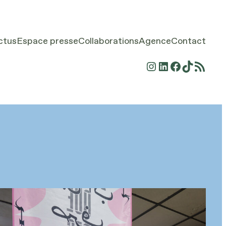
ctus
Espace presse
Collaborations
Agence
Contact
Instagram
LinkedIn
Facebook
TikTok
Flux RSS