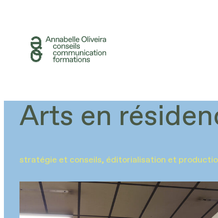
Aller
au
contenu
Arts en résiden
stratégie et conseils
, 
éditorialisation et product